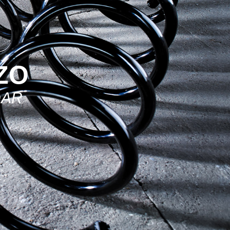
ZO
DAR